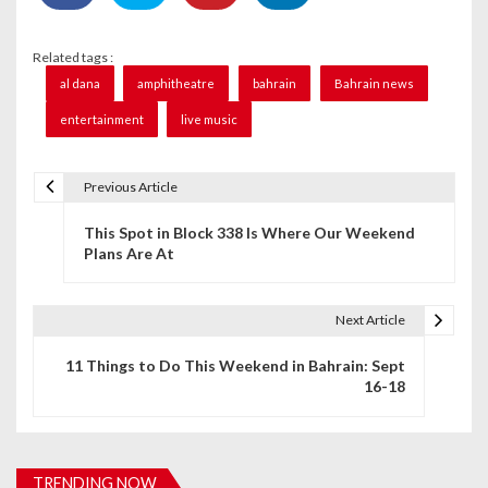
Related tags :
al dana
amphitheatre
bahrain
Bahrain news
entertainment
live music
Previous Article
P
This Spot in Block 338 Is Where Our Weekend
o
Plans Are At
s
t
Next Article
n
11 Things to Do This Weekend in Bahrain: Sept
16-18
a
v
i
TRENDING NOW