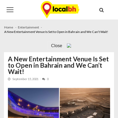
Skip
Skip
to
to
navigation
content
Home
Entertainment
A New Entertainment Venue Is Set to Open in Bahrain and We Can’t Wait!
Close
A New Entertainment Venue Is Set
to Open in Bahrain and We Can’t
Wait!
September 15, 2021
0