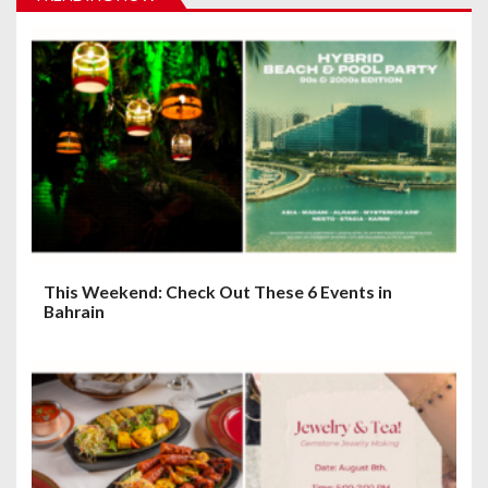
g
a
t
i
o
n
This Weekend: Check Out These 6 Events in
Bahrain