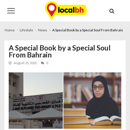
Skip
Skip
to
to
navigation
content
Home
Lifestyle
News
A Special Book by a Special Soul From Bahrain
A Special Book by a Special Soul
From Bahrain
August 21, 2021
0