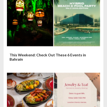
a
t
i
o
n
This Weekend: Check Out These 6 Events in
Bahrain