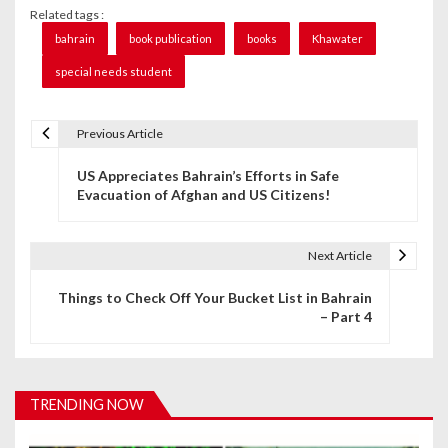
Related tags :
bahrain
book publication
books
Khawater
special needs student
Previous Article
P
US Appreciates Bahrain’s Efforts in Safe
o
Evacuation of Afghan and US Citizens!
s
t
Next Article
n
Things to Check Off Your Bucket List in Bahrain
– Part 4
a
v
i
TRENDING NOW
g