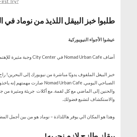
irst Try?
طلبوا خبز البيقل اللذيذ من نوماد في 
عيشوا الأجواء النيويوركية
أضاف Nomad Urban Cafe في City Center وجبة مثيرة للإهتمام إلى قائمتهم، و هي تخص قائمة الإفطار.
خبز البيغل الملفوف يدويًا مباشرة من نيويورك إلى البحرين! راح ي
صارت مهمتهم إنه ياخذون كل ضيف ف
والحنين إلى الماضي مع كل لقمة. مع أكلات جريئة ومثيرة من ج
والاستكشاف لتشبع فضولك.
وهذا هو المكان الي يوفر هاللذاذة – نوماد هو من بين أجمل الم!
بيقلز طازج لازم نجربه!