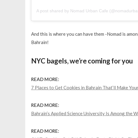
A post shared by Nomad Urban Cafe (@nomadurba
And this is where you can have them -Nomad is among
Bahrain!
NYC bagels, we’re coming for you
READ MORE:
7 Places to Get Cookies in Bahrain That’ll Make Y
READ MORE:
Bahrain’s Applied Science University Is Among the 
READ MORE: