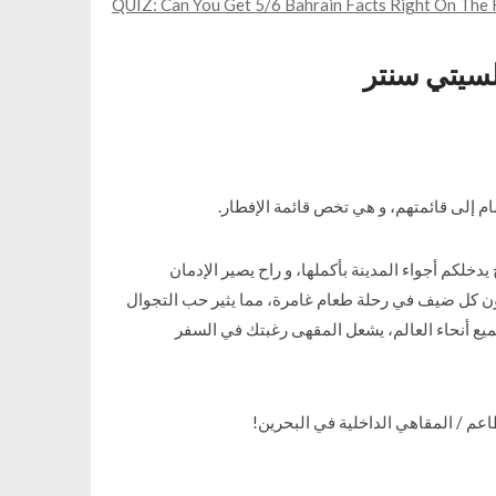
QUIZ: Can You Get 5/6 Bahrain Facts Right On The F
السيتي سنتر
دخلكم أجواء المدينة بأكملها، و راح يصير الإدمان
الصباحي اليومي. Nomad Urban Cafe ي رحلة طعام غامرة، مما يثير حب التجوال
ميع أنحاء العالم، يشعل المقهى رغبتك في السفر
طاعم / المقاهي الداخلية في البحرين