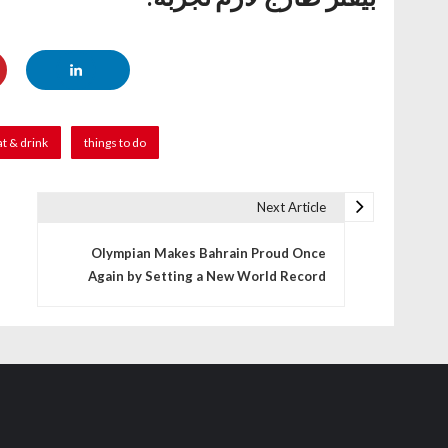
at & drink
things to do
Next Article
Olympian Makes Bahrain Proud Once
Again by Setting a New World Record