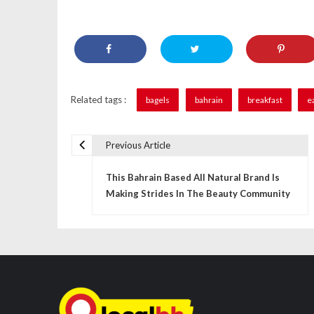
Related tags :
bagels
bahrain
breakfast
e
Previous Article
P
This Bahrain Based All Natural Brand Is
o
Making Strides In The Beauty Community
s
t
n
a