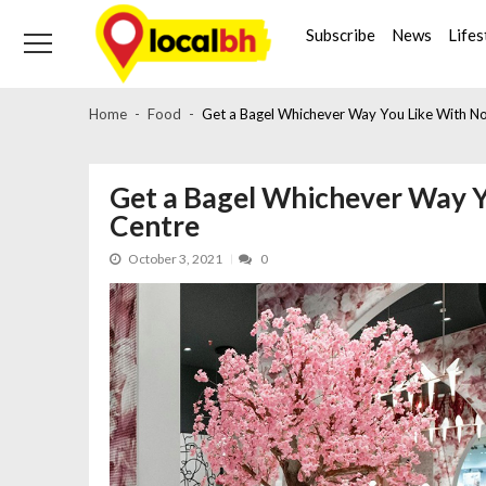
Skip
Skip
to
to
Subscribe
News
Lifes
navigation
content
Home
Food
Get a Bagel Whichever Way You Like With No
Get a Bagel Whichever Way Y
Centre
October 3, 2021
0