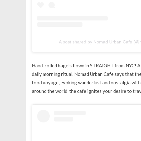
A post shared by Nomad Urban Cafe (@
Hand-rolled bagels flown in STRAIGHT from NYC! A wh
daily morning ritual. Nomad Urban Cafe says that the
food voyage, evoking wanderlust and nostalgia with e
around the world, the cafe ignites your desire to trav