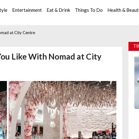
tyle
Entertainment
Eat & Drink
Things To Do
Health & Beau
mad at City Centre
TR
ou Like With Nomad at City