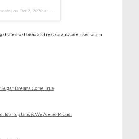
ncafe)
on
Oct 2, 2020 at 5:00am PDT
st the most beautiful restaurant/cafe interiors in
our Sugar Dreams Come True
World’s Top Unis & We Are So Proud!