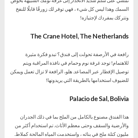
تمشي على سلم شديد الانحدار إلى غرفة نومك الشبيهة بحوض
السمك وهذا ليس كل شيء ، فهي توفر لك زورقًا قابلًا للنفخ
وتتركك بمفردك لإجتيازه!
The Crane Hotel, The Netherlands
رافعة في الأرصفة تحولت إلى فندق؟ تبدو فكرة مثيرة
للاهتمام! توجد غرفة نوم وحمام في نافذة المراقبة ويتم
توصيل الإفطار عبر المصاعد. هلو، الرافعة لا تزال تعمل ويمكن
للضيوف استخدامها بالطريقة التي يريدونها!
Palacio de Sal, Bolivia
هذا الفندق مصنوع بالكامل من الملح بما في ذلك الجدران
والأرضية والسقف وحتى معظم الأثاث. تم استخدام أكثر من
مليون كتلة ملح في بنائه ، واستخدمت المياه المالحة كملاط.