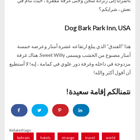
بالمرايا إلى زنزانة سجن وحتى غرفة مقفرة ، حيث تنام في
نعش ، شرايكم؟
Dog Bark Park Inn, USA
هذا “الفندق” الذي يبلغ ارتفاعه عشرة أمتار وعرضه خمسة
أمتار مصنوع من الخشب ويسمى Sweet Willy. هناك غرفة
مزدوجة في داخله وغرفة دور علوي في كمامة ، إيه! لا أستطيع
أن أقول أكثر والله!
نتمنالكم إقامة سعيدة!
Related tags :
bahrain
hotels
strange
travel
world