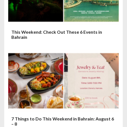
i
o
n
This Weekend: Check Out These 6 Events in
Bahrain
7 Things to Do This Weekend in Bahrain: August 6
– 8