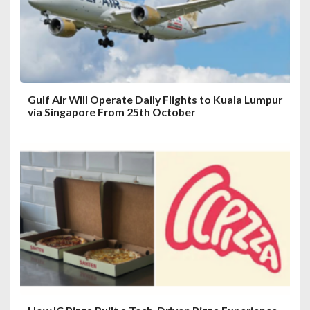
i
o
n
Gulf Air Will Operate Daily Flights to Kuala Lumpur
via Singapore From 25th October