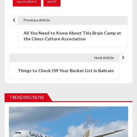
vaccinations
world
Previous Article
P
All You Need to Know About This Brain Camp at
o
the Chess Culture Association
s
t
Next Article
n
Things to Check Off Your Bucket List in Bahrain
a
v
TRENDING NOW
i
g
a
t