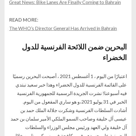
Great News: Bike Lanes Are Finally Coming to Bahrain
READ MORE:
The WHO’s Director General Has Arrived in Bahrain
البحرين ضمن اللائحة الفرنسية للدول
الخضراء
اعتبارًا من اليوم ، 1 أغسطس 2021 ، أصبحت البحرين رسميًا
على القائمة الفرنسية للدول الخضراء وهذا خبر سعيد نبتدي
فيه أسبوعنا! نشرت الجريدة الرسمية للجمهورية الفرنسية
الخبر في 31 يوليو 2021،و هو ساري المفعول من اليوم.
أشادت السلطات الفرنسية وشكرت جلالة الملك حمد بن
عيسى آل خليفة وصاحب السمو الملكي الأمير سلمان بن حمد
آل خليفة ولي العهد ورئيس مجلس الوزراء والسلطات
البحرينية على جهودهم في مكافحة فيروس كورونا من خلال