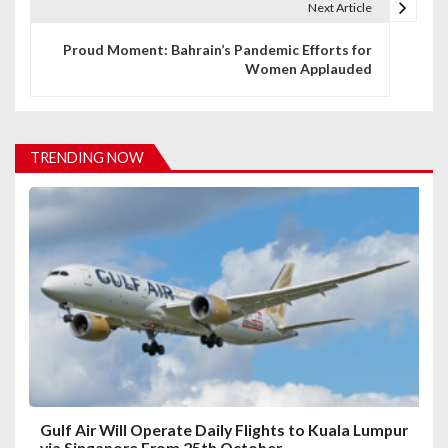
Next Article
t
Proud Moment: Bahrain’s Pandemic Efforts for
n
Women Applauded
a
v
TRENDING NOW
i
g
a
t
i
o
n
Gulf Air Will Operate Daily Flights to Kuala Lumpur
via Singapore From 25th October