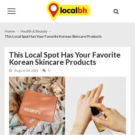
Skip
Skip
to
to
navigation
content
Home
Health & Beauty
This Local Spot Has Your Favorite Korean Skincare Products
This Local Spot Has Your Favorite
Korean Skincare Products
August 14, 2021
0