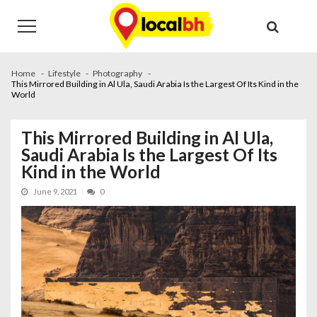
Skip
Skip
to
to
navigation
content
Home
Lifestyle
Photography
This Mirrored Building in Al Ula, Saudi Arabia Is the Largest Of Its Kind in the
World
This Mirrored Building in Al Ula,
Saudi Arabia Is the Largest Of Its
Kind in the World
June 9, 2021
0