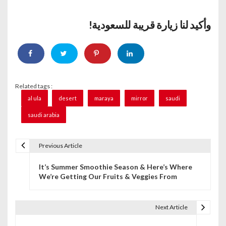
وأكيد لنا زيارة قريبة للسعودية!
Related tags :
al ula
desert
maraya
mirror
saudi
saudi arabia
Previous Article
P
It’s Summer Smoothie Season & Here’s Where
o
We’re Getting Our Fruits & Veggies From
s
t
Next Article
n