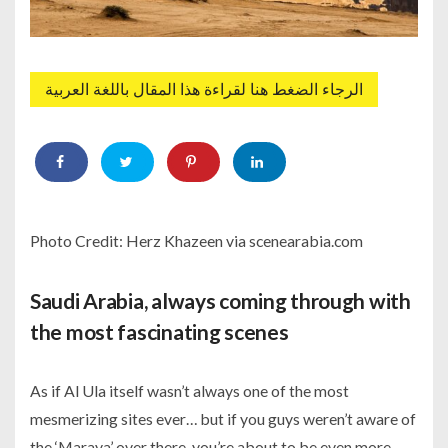
الرجاء الضغط هنا لقراءة هذا المقال باللغة العربية
Photo Credit: Herz Khazeen via scenearabia.com
Saudi Arabia, always coming through with
the most fascinating scenes
As if Al Ula itself wasn’t always one of the most
mesmerizing sites ever… but if you guys weren’t aware of
the ‘Maraya’ over there, you’re about to be even more