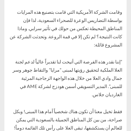
وقامت الشركة الأمريكية التي قامت بتصنيع هذه المرايات
بواسطة التضاريس الوعرة للصحراء السعودية، لذا فإن
المناطق المحيطة تعكس من حولك في تأثير سرابي. وماذا
كانت النتيجة؟ لم تكن إلا في قمة الروعة. وتحدثت الشركة عن
المشروع قائلة:
“إننا نقدر هذه الفرصة التي أتيحت لنا تقديراً عالياً لدعم لجنة
العلا الملكية لتحقيق رؤيتها لمبنى “مرايا” والتقاط جوهر وسر
جمال وادي العلا من خلال هذه الواجهة الزجاجية المرئية
للمبنى”. المدير التسويقي أسمن هودزج لشركة AME في
الغارديان جلاس.
فقط تخيل معنا أن تكون هناك شخصياً أمام هذا المبنى! وبكل
صراحة، من بين كل المناطق الجميلة بالسعودية التي يمكن
للعالم أن يستكشفها، تبقى العلا على رأس تلك القائمة دوماً!