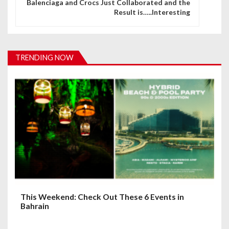
Balenciaga and Crocs Just Collaborated and the
Result is…..Interesting
a
v
i
TRENDING NOW
g
a
t
i
o
n
This Weekend: Check Out These 6 Events in
Bahrain