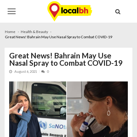
Skip
Skip
to
to
navigation
content
Home
Health & Beauty
Great News! Bahrain May Use Nasal Spray to Combat COVID-19
Great News! Bahrain May Use
Nasal Spray to Combat COVID-19
August 6, 2021
0