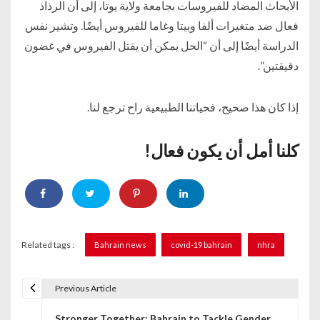
الأبحاث المضاد للفيروسات بجامعة ولاية يوتا، إلى أن الرذاذ
فعال ضد متغيرات ألفا وبيتا وغاما للفيروس أيضًا. وتشير نفس
الدراسة أيضًا إلى أن “الحل يمكن أن يقتل الفيروس في غضون
دقيقتين”.
إذا كان هذا صحيح، فحياتنا الطبيعية راح ترجع لنا.
كلنا أمل أن يكون فعال!
Related tags :
Bahrain news
covid-19 bahrain
nhra
Previous Article
P
Stronger Together: Bahrain to Tackle Gender