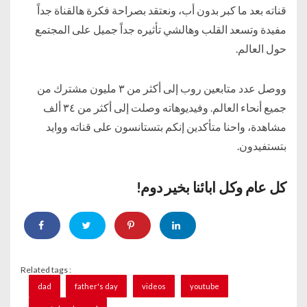
قناته بعد ما كبر بدون أب، ونعتقد بصراحة فكرة هالقناة جداً
مفيدة وتسعد القلب وهالشي تأثيره جداً جميل على المجتمع
حول العالم.
ووصل عدد متابعين روب إلى أكثر من ٣ مليون مشترك من
جميع أنحاء العالم. وفيديوهاته وصلت إلى أكثر من ٣٤ ألف
مشاهدة، واحنا متأكدين إنكم بتستانسون على قناته ووايد
بتستفيدون.
كل عام وكل ابائنا بخير دوم!
Related tags :
dad
father's day
videos
youtube