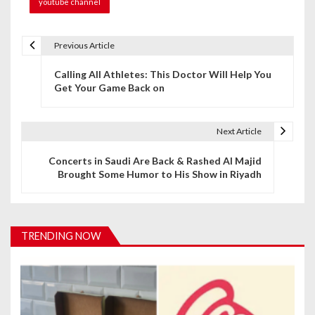
youtube channel
Previous Article
P
Calling All Athletes: This Doctor Will Help You
o
Get Your Game Back on
s
t
Next Article
n
Concerts in Saudi Are Back & Rashed Al Majid
Brought Some Humor to His Show in Riyadh
a
v
i
TRENDING NOW
g
a
t