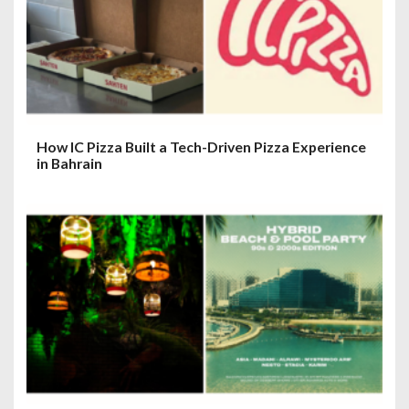
i
o
n
How IC Pizza Built a Tech-Driven Pizza Experience
in Bahrain