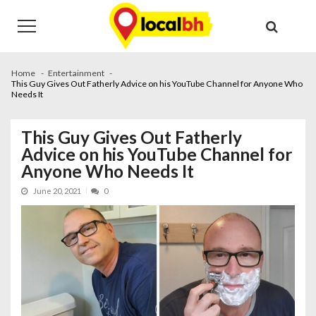
Skip
Skip
to
to
navigation
content
Home
Entertainment
This Guy Gives Out Fatherly Advice on his YouTube Channel for Anyone Who
Needs It
This Guy Gives Out Fatherly
Advice on his YouTube Channel for
Anyone Who Needs It
June 20, 2021
0