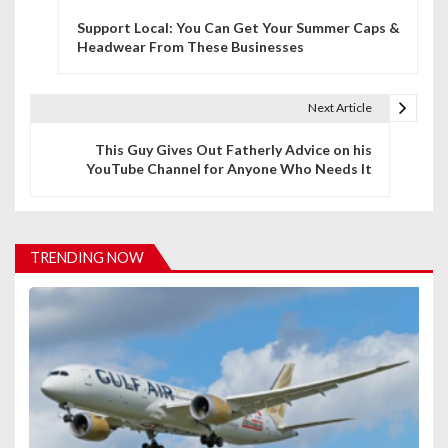
P
Support Local: You Can Get Your Summer Caps &
o
Headwear From These Businesses
s
t
Next Article
n
This Guy Gives Out Fatherly Advice on his
YouTube Channel for Anyone Who Needs It
a
v
i
TRENDING NOW
g
a
t
i
o