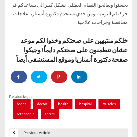
يحسنوا ويعالجوا النظام العضلي بشكل كبير الي يساعدكم في
حركتكم اليومية. ومن جذي تستخدم دكتورة أنستازيا علاجات
محافظة وجراحات علاجية.
خلكم منتبهين على صحتكم وخذوا لكم موعد
عشان تتطمنون على صحتكم دايماً! وجيكوا
صفحة
دكتورة أنسازيا و
موقع
المستشفى أيضاً
Related tags :
bones
doctor
health
hospital
muscles
orthopedic
sports
Previous Article