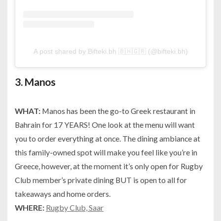
A post shared by Bifteki.bh 🇧🇭🇬🇷 (@bifteki.bh)
3.
Manos
WHAT:
Manos has been the go-to Greek restaurant in
Bahrain for 17 YEARS! One look at the menu will want
you to order everything at once. The dining ambiance at
this family-owned spot will make you feel like you’re in
Greece, however, at the moment it’s only open for Rugby
Club member’s private dining BUT is open to all for
takeaways and home orders.
WHERE:
Rugby Club, Saar