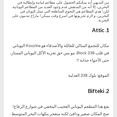
من البديهي أنه يمكنكم الحصول على مطاعم لبنانية وإيطالية في
البحرين، إلا أنه من المدهش عدم وجود العديد من المطاعم اليونانية.
لكن! هذي المطاعم هي النجوم الساطعة التي تمثل اليونان في
البحرين، و لازم تجربونها في أسرع وقت ممكن! ماراح تندمون على
التجربة.
Attic
1.
مكان للتجمع المثالي للعائلة والأصدقاء هو Kouzina اليوناني
في قلب Block 338. مو بس حق تجربة الأكل اليوناني الممتاز،
حتى الأجواء جذابة !!
الموقع: بلوك 338 العدلية
Bifteki
2.
يقع هذا المطعم اليوناني العجيب المخفي في شوارع الرفاع!
صح المكان صغير ودافئ لكنه متفجر بنكهات البحر المتوسط ​.