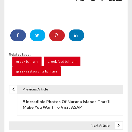
Related tags :
greek bahrain
greek food bahrain
greek restaurants bahrain
Previous Article
P
9 Incredible Photos Of Nurana Islands That’ll
o
Make You Want To Visit ASAP
s
t
Next Article