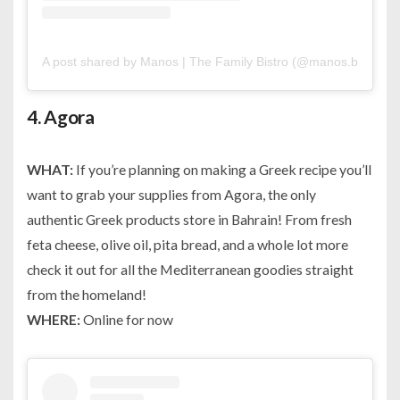
A post shared by Manos | The Family Bistro (@manos.bh)
on
J
4.
Agora
WHAT:
If you’re planning on making a Greek recipe you’ll
want to grab your supplies from Agora, the only
authentic Greek products store in Bahrain! From fresh
feta cheese, olive oil, pita bread, and a whole lot more
check it out for all the Mediterranean goodies straight
from the homeland!
WHERE:
Online for now