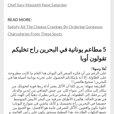
Chef Susy Massetti Next Saturday
READ MORE:
Satisfy All The Cheese Cravings By Ordering Gorgeous
Charcuteries From These Spots
5 مطاعم يونانية في البحرين راح تخليكم
تقولون أوبا
أهلا وسهلا!
على الرغم من أن فكرة السفر إلى اليونان هذا العام ما كانت مطروحة
على الطاولة، إلا أنه بإمكانكم الحصول على تجربة يونانية أصيلة هنا في
البحرين! صحيح هالشي!!
الطريقة سهلة: ندري كلنا أن الأكل يعتبر أداة ربط قوية لتحويلك من
مكان إلى مكان آخر. سواء كان من عيش الصافي من إيدين والدتك
إلي يرجعك إلى الطفولة، أو صحن برياني يطيرك ذهنيًا إلى الهند. لكن
في هذي الحالة، هالمرة الأطباق شرقية من البحر الأبيض المتوسط ​
خصيصا في البحرين راح تحسسك و كأنك ماشي في شوارع اليونان!
خلونا نكون واقعيين، الأكل الشرقي عامة ​​هو الأفضل، مع الجمع بين
جميع النكهات الطازجة، هذا المطبخ يستحق يكون على رأس القائمة. و