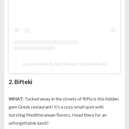
A post shared by Attic Bahrain (@atticbahrain)
2.
Bifteki
WHAT:
Tucked away in the streets of Riffa is this hidden
gem Greek restaurant! It’s a cozy small spot with
bursting Meditteranean flavors. Head there for an
unforgettable lunch!