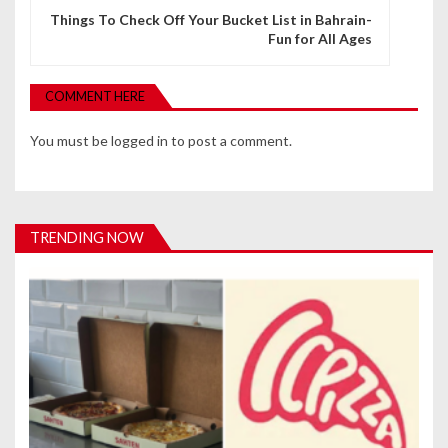
n
Things To Check Off Your Bucket List in Bahrain-
Fun for All Ages
a
v
COMMENT HERE
i
You must be
logged in
to post a comment.
g
a
t
TRENDING NOW
i
o
n