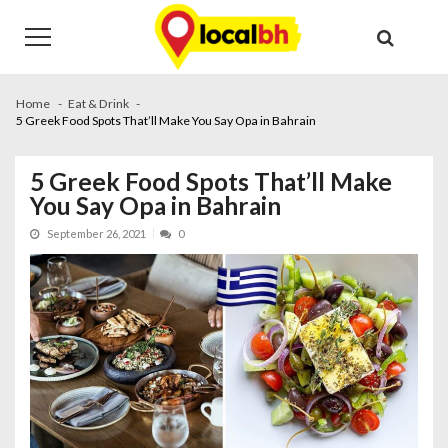
Skip
Skip
to
to
navigation
content
Home
Eat & Drink
5 Greek Food Spots That’ll Make You Say Opa in Bahrain
5 Greek Food Spots That’ll Make
You Say Opa in Bahrain
September 26, 2021
0