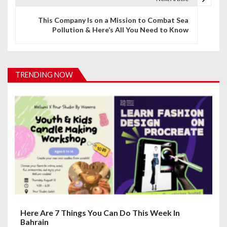
n
This Company Is on a Mission to Combat Sea
Pollution & Here’s All You Need to Know
a
v
i
TRENDING NOW
g
a
t
i
o
n
Here Are 7 Things You Can Do This Week In
Bahrain