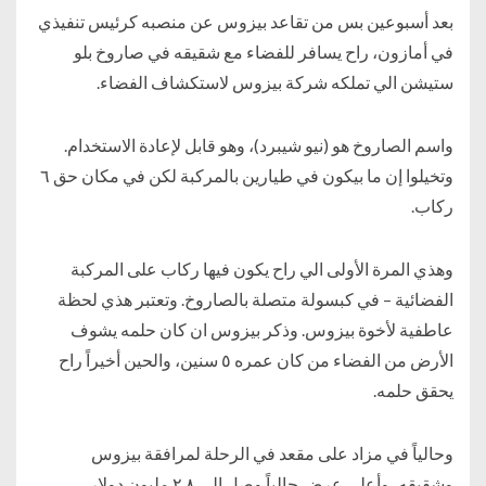
بعد أسبوعين بس من تقاعد بيزوس عن منصبه كرئيس تنفيذي
في أمازون، راح يسافر للفضاء مع شقيقه في صاروخ بلو
ستيشن الي تملكه شركة بيزوس لاستكشاف الفضاء.
واسم الصاروخ هو (نيو شيبرد)، وهو قابل لإعادة الاستخدام.
وتخيلوا إن ما بيكون في طيارين بالمركبة لكن في مكان حق ٦
ركاب.
وهذي المرة الأولى الي راح يكون فيها ركاب على المركبة
الفضائية – في كبسولة متصلة بالصاروخ. وتعتبر هذي لحظة
عاطفية لأخوة بيزوس. وذكر بيزوس ان كان حلمه يشوف
الأرض من الفضاء من كان عمره ٥ سنين، والحين أخيراً راح
يحقق حلمه.
وحالياً في مزاد على مقعد في الرحلة لمرافقة بيزوس
وشقيقه، وأعلى عرض حالياً وصل إلى ٢.٨ مليون دولار