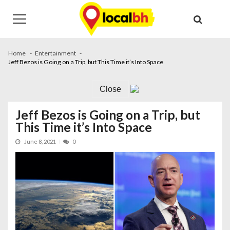
Skip
Skip
to
to
navigation
content
Home
Entertainment
Jeff Bezos is Going on a Trip, but This Time it’s Into Space
Close
Jeff Bezos is Going on a Trip, but
This Time it’s Into Space
June 8, 2021
0