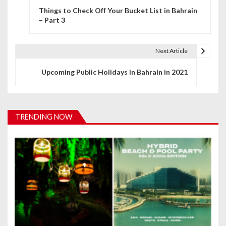
Things to Check Off Your Bucket List in Bahrain
o
– Part 3
s
t
Next Article
n
Upcoming Public Holidays in Bahrain in 2021
a
v
TRENDING NOW
i
g
a
t
i
o