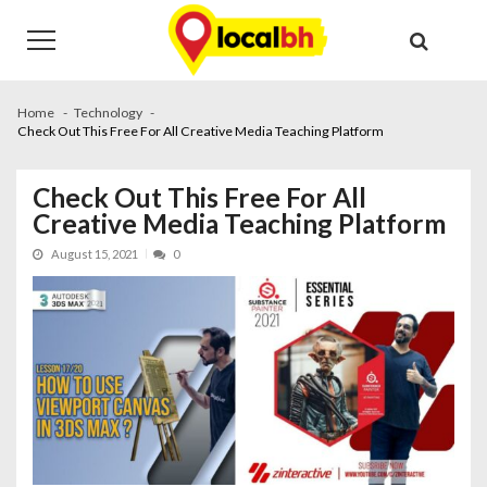
Skip
Skip
to
to
navigation
content
Home
Technology
Check Out This Free For All Creative Media Teaching Platform
Check Out This Free For All
Creative Media Teaching Platform
August 15, 2021
0